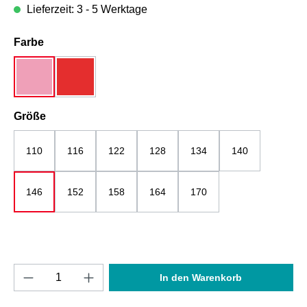
Lieferzeit: 3 - 5 Werktage
auswählen
Farbe
rosa-meliert
rot
auswählen
Größe
110
116
122
128
134
140
146
152
158
164
170
Produkt Anzahl: Gib den gewünschten Wert e
In den Warenkorb