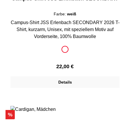
Farbe:
weiß
Campus-Shirt JSS Erlenbach SECONDARY 2026 T-
Shirt, kurzarm, Unisex, mit speziellem Motiv auf
Vorderseite, 100% Baumwolle
auswählen
Farbe
weiß
Regulärer Preis:
22,00 €
Details
Rabatt
%