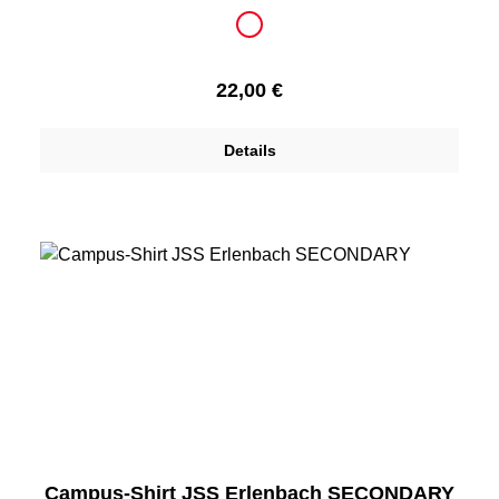
auswählen
Farbe
weiß
Regulärer Preis:
22,00 €
Details
Campus-Shirt JSS Erlenbach SECONDARY