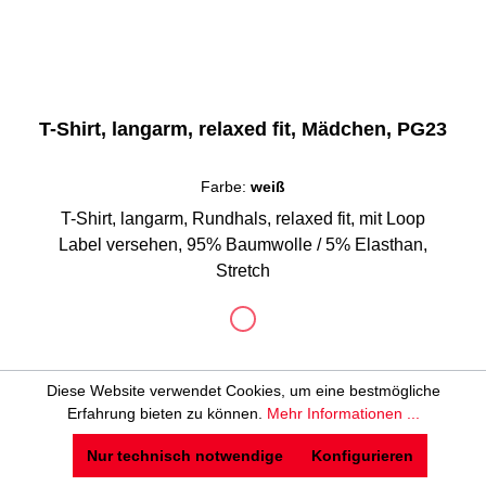
T-Shirt, langarm, relaxed fit, Mädchen, PG23
Farbe:
weiß
T-Shirt, langarm, Rundhals, relaxed fit, mit Loop
Label versehen, 95% Baumwolle / 5% Elasthan,
Stretch
auswählen
Farbe
weiß
(Diese Option ist zurzeit nicht verfügbar.)
Verkaufspreis:
Regulärer Preis:
10,00 €
21,00 €
(52.38% gespart)
Diese Website verwendet Cookies, um eine bestmögliche
Erfahrung bieten zu können.
Mehr Informationen ...
Details
Nur technisch notwendige
Konfigurieren