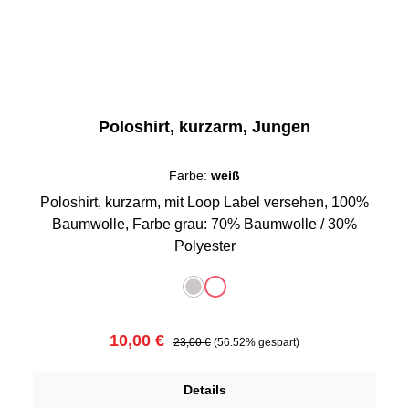
Poloshirt, kurzarm, Jungen
Farbe:
weiß
Poloshirt, kurzarm, mit Loop Label versehen, 100%
Baumwolle, Farbe grau: 70% Baumwolle / 30%
Polyester
auswählen
Farbe
grau
weiß
(Diese Option ist zurzeit nicht verfügbar.)
(Diese Option ist zurzeit nicht verfügbar
Verkaufspreis:
Regulärer Preis:
10,00 €
23,00 €
(56.52% gespart)
Details