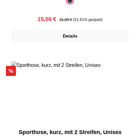
auswählen
Farbe
dunkelblau
Verkaufspreis:
Regulärer Preis:
15,00 €
31,00 €
(51.61% gespart)
Details
Rabatt
%
Sporthose, kurz, mit 2 Streifen, Unisex