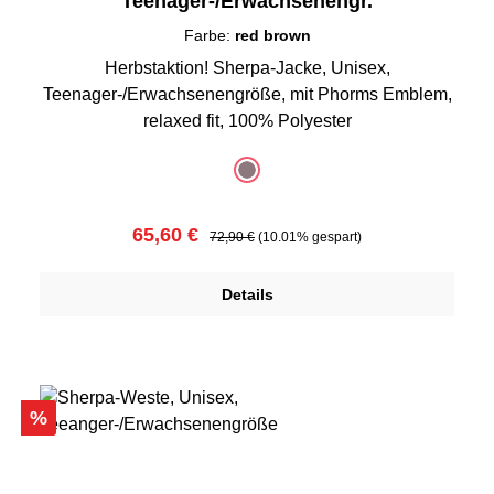
Teenager-/Erwachsenengr.
Farbe:
red brown
Herbstaktion! Sherpa-Jacke, Unisex,
Teenager-/Erwachsenengröße, mit Phorms Emblem,
relaxed fit, 100% Polyester
auswählen
Farbe
red brown
(Diese Option ist zurzeit nicht verfügbar.)
Verkaufspreis:
Regulärer Preis:
65,60 €
72,90 €
(10.01% gespart)
Details
Rabatt
%