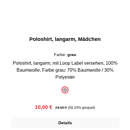
Poloshirt, langarm, Mädchen
Farbe:
grau
Poloshirt, langarm, mit Loop Label versehen, 100%
Baumwolle, Farbe grau: 70% Baumwolle / 30%
Polyester
auswählen
Farbe
grau
Verkaufspreis:
Regulärer Preis:
10,00 €
24,00 €
(58.33% gespart)
Details