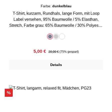
Farbe:
dunkelblau
T-Shirt, kurzarm, Rundhals, lange Form, mit Loop
Label versehen, 95% Baumwolle / 5% Elasthan,
Stretch, Farbe grau: 65% Baumwolle / 30% Polyester
/ 5% Elasthan
auswählen
Farbe
dunkelblau
grau-melange
weiß
(Diese Option ist zurzeit nicht verfügbar.)
Verkaufspreis:
Regulärer Preis:
5,00 €
20,00 €
(75% gespart)
Details
Rabatt
%