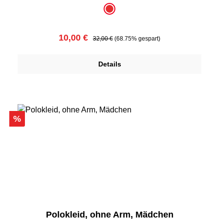
auswählen
Farbe
rot
Verkaufspreis:
Regulärer Preis:
10,00 €
32,00 €
(68.75% gespart)
Details
Rabatt
%
Polokleid, ohne Arm, Mädchen