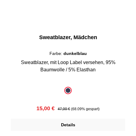
Sweatblazer, Mädchen
Farbe:
dunkelblau
Sweatblazer, mit Loop Label versehen, 95%
Baumwolle / 5% Elasthan
auswählen
Farbe
dunkelblau
Verkaufspreis:
Regulärer Preis:
15,00 €
47,00 €
(68.09% gespart)
Details