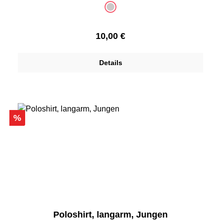
auswählen
Farbe
grau
(Diese Option ist zurzeit nicht verfügbar.)
Regulärer Preis:
10,00 €
Details
Rabatt
%
Poloshirt, langarm, Jungen