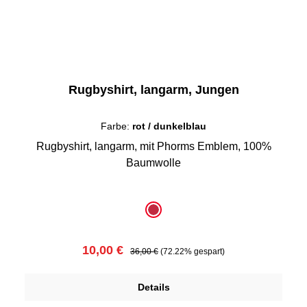
Rugbyshirt, langarm, Jungen
Farbe:
rot / dunkelblau
Rugbyshirt, langarm, mit Phorms Emblem, 100%
Baumwolle
auswählen
Farbe
rot / dunkelblau
Verkaufspreis:
Regulärer Preis:
10,00 €
36,00 €
(72.22% gespart)
Details