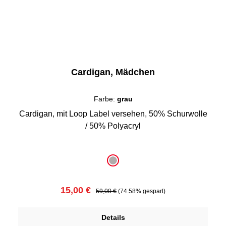
Cardigan, Mädchen
Farbe:
grau
Cardigan, mit Loop Label versehen, 50% Schurwolle
/ 50% Polyacryl
auswählen
Farbe
grau
Verkaufspreis:
Regulärer Preis:
15,00 €
59,00 €
(74.58% gespart)
Details