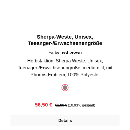
Sherpa-Weste, Unisex,
Teeanger-/Erwachsenengröße
Farbe:
red brown
Herbstaktion! Sherpa Weste, Unisex,
Teenager-/Erwachsenengröße, medium fit, mit
Phorms-Emblem, 100% Polyester
auswählen
Farbe
red brown
(Diese Option ist zurzeit nicht verfügbar.)
Verkaufspreis:
Regulärer Preis:
56,50 €
62,80 €
(10.03% gespart)
Details