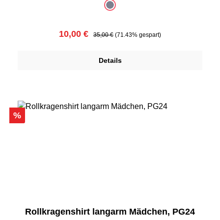
auswählen
Farbe
dunkelblau
(Diese Option ist zurzeit nicht verfügbar.)
Verkaufspreis:
Regulärer Preis:
10,00 €
35,00 €
(71.43% gespart)
Details
Rabatt
%
Rollkragenshirt langarm Mädchen, PG24