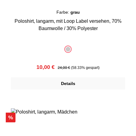
Farbe:
grau
Poloshirt, langarm, mit Loop Label versehen, 70%
Baumwolle / 30% Polyester
auswählen
Farbe
grau
(Diese Option ist zurzeit nicht verfügbar.)
Verkaufspreis:
Regulärer Preis:
10,00 €
24,00 €
(58.33% gespart)
Details
Rabatt
%