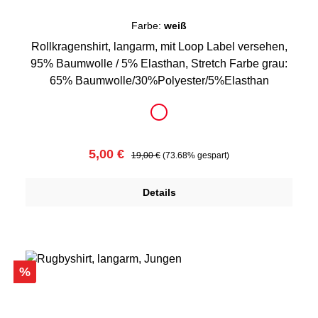
Farbe:
weiß
Rollkragenshirt, langarm, mit Loop Label versehen,
95% Baumwolle / 5% Elasthan, Stretch Farbe grau:
65% Baumwolle/30%Polyester/5%Elasthan
auswählen
Farbe
weiß
Verkaufspreis:
Regulärer Preis:
5,00 €
19,00 €
(73.68% gespart)
Details
Rabatt
%