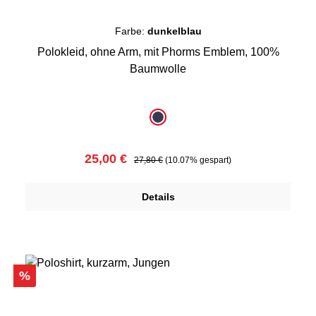
Farbe:
dunkelblau
Polokleid, ohne Arm, mit Phorms Emblem, 100%
Baumwolle
auswählen
Farbe
dunkelblau
Verkaufspreis:
Regulärer Preis:
25,00 €
27,80 €
(10.07% gespart)
Details
Rabatt
%