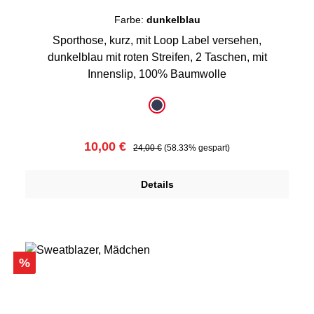
Farbe:
dunkelblau
Sporthose, kurz, mit Loop Label versehen,
dunkelblau mit roten Streifen, 2 Taschen, mit
Innenslip, 100% Baumwolle
auswählen
Farbe
dunkelblau
Verkaufspreis:
Regulärer Preis:
10,00 €
24,00 €
(58.33% gespart)
Details
Rabatt
%