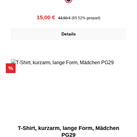
Farbe
dunkelblau
Verkaufspreis:
Regulärer Preis:
15,00 €
43,50 €
(65.52% gespart)
Details
Rabatt
%
T-Shirt, kurzarm, lange Form, Mädchen
PG29