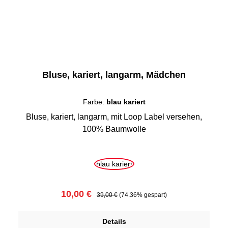
Bluse, kariert, langarm, Mädchen
Farbe:
blau kariert
Bluse, kariert, langarm, mit Loop Label versehen,
100% Baumwolle
auswählen
Farbe
blau kariert
Verkaufspreis:
Regulärer Preis:
10,00 €
39,00 €
(74.36% gespart)
Details