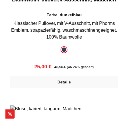
Farbe:
dunkelblau
Klassischer Pullover, mit V-Ausschnitt, mit Phorms
Emblem, strapazierfähig, waschmaschinengeeignet,
100% Baumwolle
auswählen
Farbe
dunkelblau
Verkaufspreis:
Regulärer Preis:
25,00 €
46,50 €
(46.24% gespart)
Details
Rabatt
%