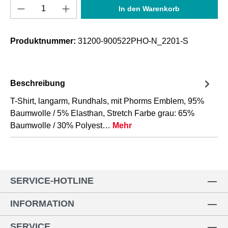
Produkt Anzahl: Gib den gewünschten Wert e
In den Warenkorb
Produktnummer:
31200-900522PHO-N_2201-S
Beschreibung
T-Shirt, langarm, Rundhals, mit Phorms Emblem, 95%
Baumwolle / 5% Elasthan, Stretch Farbe grau: 65%
Baumwolle / 30% Polyest…
Mehr
SERVICE-HOTLINE
INFORMATION
SERVICE