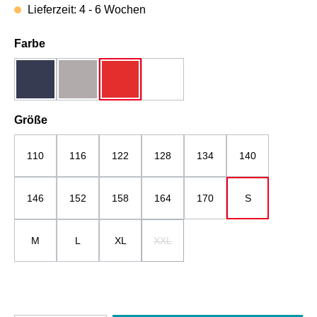
Lieferzeit: 4 - 6 Wochen
auswählen
Farbe
dunkelblau
grau
rot
weiß
auswählen
Größe
110
116
122
128
134
140
146
152
158
164
170
S
M
L
XL
XXL
(Diese Option ist zurzeit nicht verfügbar.)