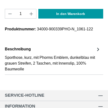
Produkt Anzahl: Gib den gewünschten Wert e
In den Warenkorb
Produktnummer:
34000-900339PHO-N_1061-122
Beschreibung
Sporthose, kurz, mit Phorms Emblem, dunkelblau mit
grauen Streifen, 2 Taschen, mit Innenslip, 100%
Baumwolle
SERVICE-HOTLINE
INFORMATION