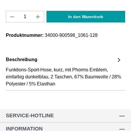
Produkt Anzahl: Gib den gewünschten Wert e
In den Warenkorb
Produktnummer:
34000-900598_1061-128
Beschreibung
Funktions-Sport-Hose, kurz, mit Phorms Emblem,
einfarbig dunkelblau, 2 Taschen, 67% Baumwolle / 28%
Polyester / 5% Elasthan
SERVICE-HOTLINE
INFORMATION