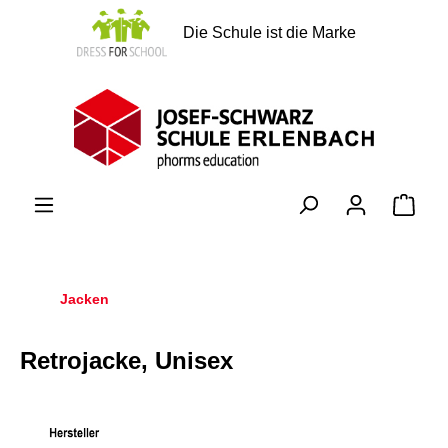
alt springen
Die Schule ist die Marke
Ware
Jacken
Retrojacke, Unisex