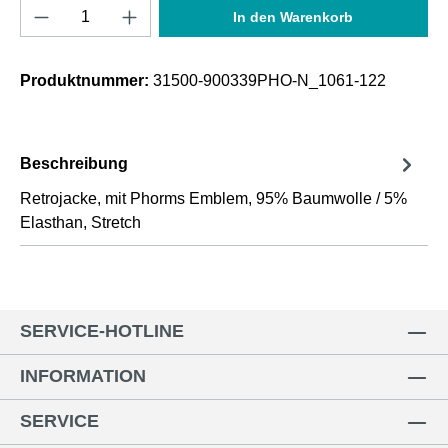
Produkt Anzahl: Gib den gewünschten Wert e
In den Warenkorb
Produktnummer:
31500-900339PHO-N_1061-122
Beschreibung
Retrojacke, mit Phorms Emblem, 95% Baumwolle / 5%
Elasthan, Stretch
SERVICE-HOTLINE
INFORMATION
SERVICE