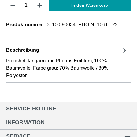
Produkt Anzahl: Gib den gewünschten Wert e
In den Warenkorb
Produktnummer:
31100-900341PHO-N_1061-122
Beschreibung
Poloshirt, langarm, mit Phorms Emblem, 100%
Baumwolle, Farbe grau: 70% Baumwolle / 30%
Polyester
SERVICE-HOTLINE
INFORMATION
SERVICE