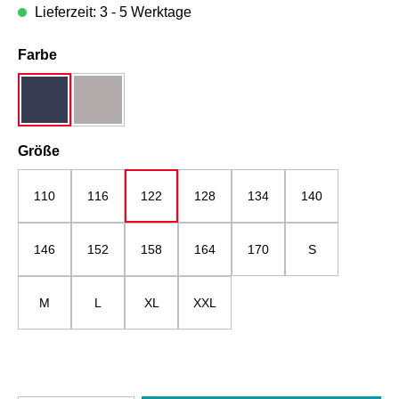
Lieferzeit: 3 - 5 Werktage
auswählen
Farbe
dunkelblau
grau
auswählen
Größe
110
116
122
128
134
140
146
152
158
164
170
S
M
L
XL
XXL