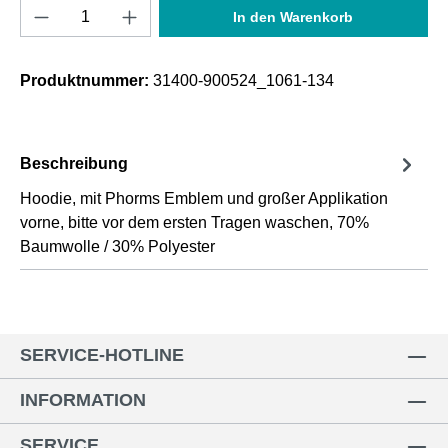
Produkt Anzahl: Gib den gewünschten Wert e
In den Warenkorb
Produktnummer:
31400-900524_1061-134
Beschreibung
Hoodie, mit Phorms Emblem und großer Applikation
vorne, bitte vor dem ersten Tragen waschen, 70%
Baumwolle / 30% Polyester
SERVICE-HOTLINE
INFORMATION
SERVICE