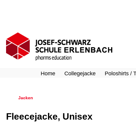
springen
Zur Hauptnavigation springen
Home
Collegejacke
Poloshirts / 
Jacken
Fleecejacke, Unisex