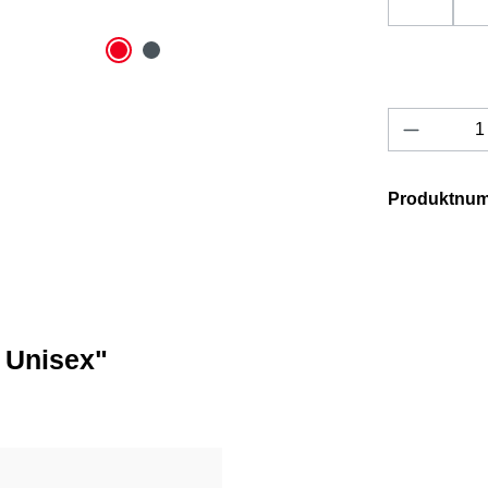
Produkt 
Produktnu
 Unisex"