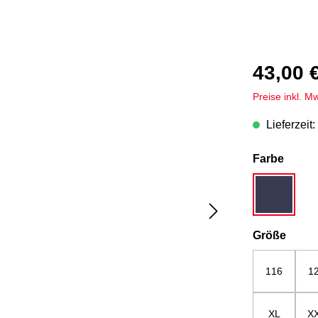
43,00 
Preise inkl. M
Lieferzeit:
auswä
Farbe
dunkelbla
ausw
Größe
116
1
XL
X