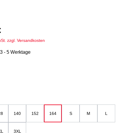
€
wSt. zzgl. Versandkosten
 3 - 5 Werktage
hlen
u
ählen
28
140
152
164
S
M
L
XL
3XL