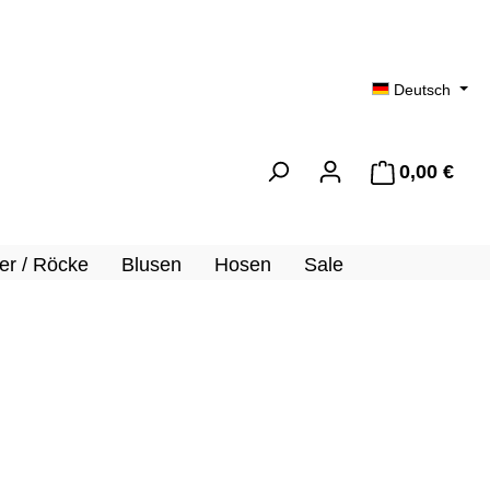
Deutsch
0,00 €
Ware
er / Röcke
Blusen
Hosen
Sale