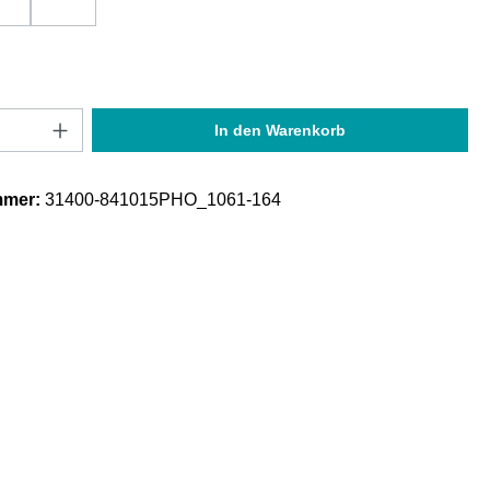
Anzahl: Gib den gewünschten Wert ein oder
In den Warenkorb
mmer:
31400-841015PHO_1061-164